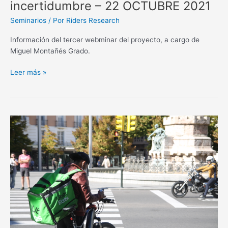
incertidumbre – 22 OCTUBRE 2021
22
OCTUBRE
Seminarios
/ Por
Riders Research
2021
Información del tercer webminar del proyecto, a cargo de
Miguel Montañés Grado.
Leer más »
Aparición
en
prensa
del
proyecto
–
4
ENERO
2022
–