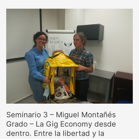
Seminario
3
–
Miguel
Montañés
Grado
–
La
Gig
Economy
desde
dentro.
Entre
la
libertad
Seminario 3 – Miguel Montañés
y
la
Grado – La Gig Economy desde
incertidumbre
dentro. Entre la libertad y la
–