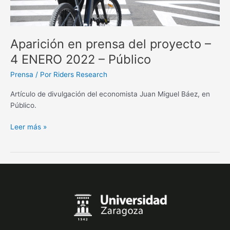
Público
Aparición en prensa del proyecto –
4 ENERO 2022 – Público
Prensa
/ Por
Riders Research
Artículo de divulgación del economista Juan Miguel Báez, en
Público.
Leer más »