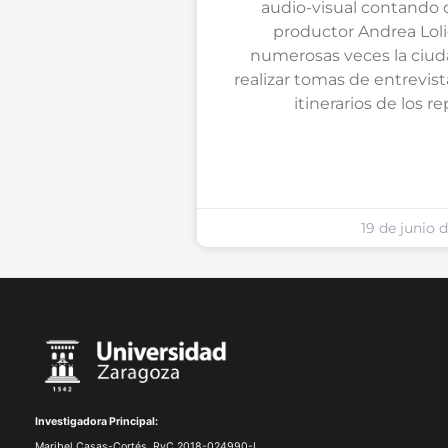
audio-visual contando 
productor Andrea Lolic
numerosas veces la ciud
realizar tomas de entrevista
itinerarios de los re
19 de junio 
Investigadora Principal:
Maribel Casas-Cortés,
RyC 2018-024990-I