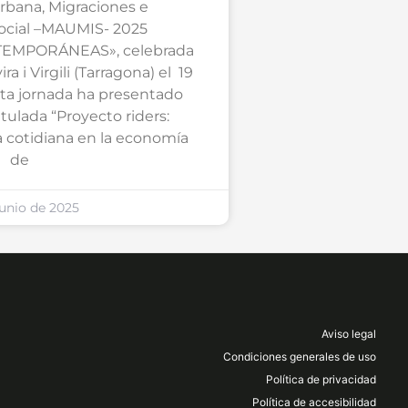
rbana, Migraciones e
ocial –MAUMIS- 2025
EMPORÁNEAS», celebrada
a i Virgili (Tarragona) el 19
sta jornada ha presentado
tulada “Proyecto riders:
a cotidiana en la economía
de
junio de 2025
Aviso legal
Condiciones generales de uso
Política de privacidad
Política de accesibilidad