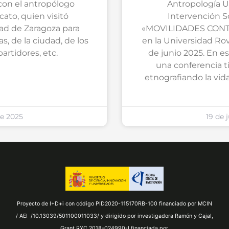
con el antropólogo
Antropología U
ato, quien visitó
Intervención S
ad de Zaragoza para
«MOVILIDADES CONT
s, de la ciudad, de los
en la Universidad Rovir
partidores, etc.
de junio 2025. En e
una conferencia ti
etnografiando la vid
de 2025
19 de 
Proyecto de I+D+i con código PID2020-115170RB-100 financiado por MCIN
/ AEI /10.13039/501100011033/ y dirigido por investigadora Ramón y Cajal,
Grant RYC 2018-024990-I financiada por