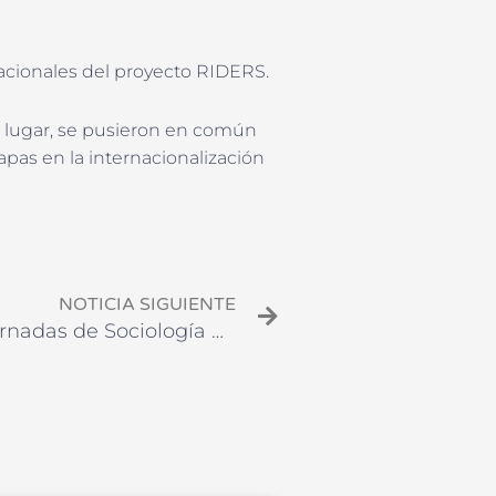
acionales del proyecto RIDERS.
r lugar, se pusieron en común
apas en la internacionalización
Siguiente
NOTICIA SIGUIENTE
Participación en las III Jornadas de Sociología de la Universidad Nacional de Mar del Plata (Argentina). 16 y 17 de marzo de 2023