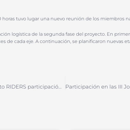
:00 horas tuvo lugar una nuevo reunión de los miembros n
ción logística de la segunda fase del proyecto. En prime
ces de cada eje. A continuación, se planificaron nuevas et
Investigador del proyecto RIDERS participación en el 2º Congreso Internacional de Interculturalidad y Pensamiento Crítico. 16 de noviembre 2022.