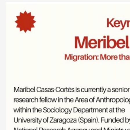
Oxford
Migration
Studies
Society
invita
a
Dr.
Maribel
Casas-
Cortes
como
Keynote
Speaker