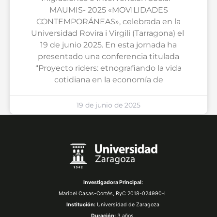
MAUMIS- 2025 «MOVILIDADES
CONTEMPORÁNEAS», celebrada en la
Universidad Rovira i Virgili (Tarragona) el
19 de junio 2025. En esta jornada ha
presentado una conferencia titulada
“Proyecto riders: etnografiando la vida
cotidiana en la economía de
19 de junio de 2025
Investigadora Principal:
Maribel Casas-Cortés,
RyC 2018-024990-I
Institución:
Universidad de Zaragoza
Duración:
3 años