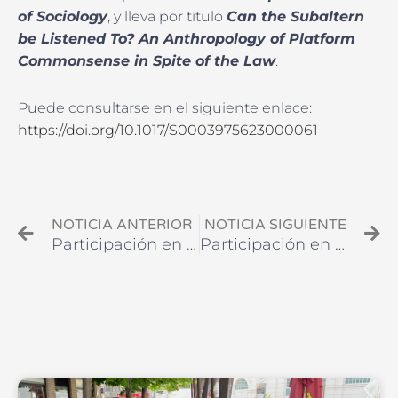
of Sociology
, y lleva por título
Can the Subaltern
be Listened To? An Anthropology of Platform
Commonsense in Spite of the Law
.
Puede consultarse en el siguiente enlace:
https://doi.org/10.1017/S0003975623000061
Ant
Si
NOTICIA ANTERIOR
NOTICIA SIGUIENTE
Participación en las III Jornadas de Sociología de la Universidad Nacional de Mar del Plata (Argentina). 16 y 17 de marzo de 2023
Participación en el II Congreso IEDIS en Empleo, Sociedad Digital y Sostenibilidad. Zaragoza, 31 de mayo y 1 de junio de 2023.