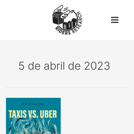
Ir
Main
al
Menu
contenido
5 de abril de 2023
[Reseña]
Taxis
vs.
Uber:
Courts,
Markets,