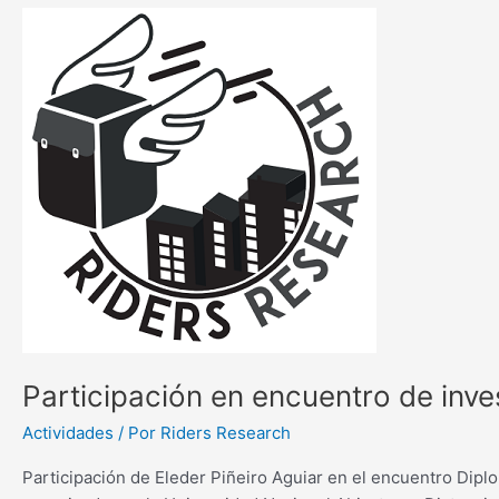
Participación
en
encuentro
de
investigación
de
la
UNAD
(Colombia)
Participación en encuentro de inv
Actividades
/ Por
Riders Research
Participación de Eleder Piñeiro Aguiar en el encuentro Dipl