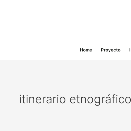
Ir
al
contenido
Home
Proyecto
itinerario etnográfic