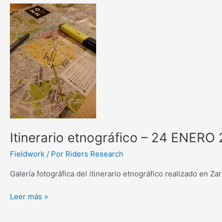
Itinerario
etnográfico
–
24
ENERO
2022
–
Zaragoza
Itinerario etnográfico – 24 ENERO
Fieldwork
/ Por
Riders Research
Galería fotográfica del itinerario etnográfico realizado en Z
Leer más »