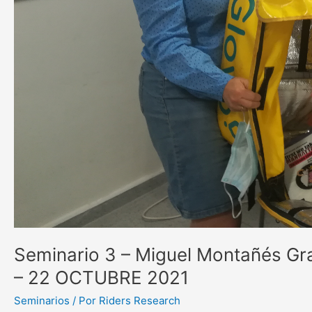
–
22
OCTUBRE
2021
Seminario 3 – Miguel Montañés Gra
– 22 OCTUBRE 2021
Seminarios
/ Por
Riders Research