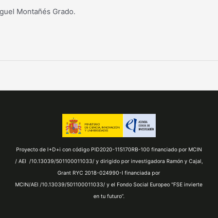
Miguel Montañés Grado.
Proyecto de I+D+i con código PID2020-115170RB-100 financiado por MCIN
/ AEI /10.13039/501100011033/ y dirigido por investigadora Ramón y Cajal,
Grant RYC 2018-024990-I financiada por
MCIN/AEI /10.13039/501100011033/ y el Fondo Social Europeo "FSE invierte
en tu futuro”.