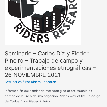
Piñeiro
–
Trabajo
de
campo
y
experimentaciones
etnográficas
–
Seminario – Carlos Diz y Eleder
26
NOVIEMBRE
Piñeiro – Trabajo de campo y
2021
experimentaciones etnográficas –
26 NOVIEMBRE 2021
Seminarios
/ Por
Riders Research
Información del seminario metodológico sobre trabajo de
campo de la línea de investigación Rider’s way of life., a cargo
de Carlos Diz y Eleder Piñeiro.