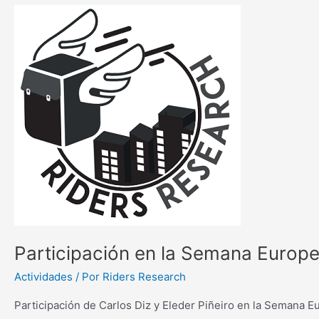
Participación
en
la
Semana
Europea
da
Mobilidade
(A
Coruña)
Participación en la Semana Europe
Actividades
/ Por
Riders Research
Participación de Carlos Diz y Eleder Piñeiro en la Semana E