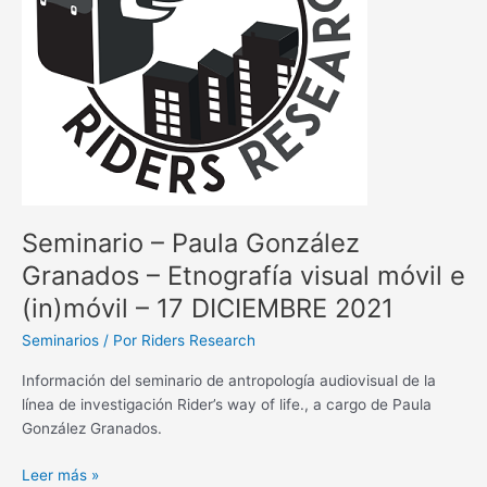
Etnografía
visual
móvil
e
(in)móvil
–
17
DICIEMBRE
2021
Seminario – Paula González
Granados – Etnografía visual móvil e
(in)móvil – 17 DICIEMBRE 2021
Seminarios
/ Por
Riders Research
Información del seminario de antropología audiovisual de la
línea de investigación Rider’s way of life., a cargo de Paula
González Granados.
Leer más »