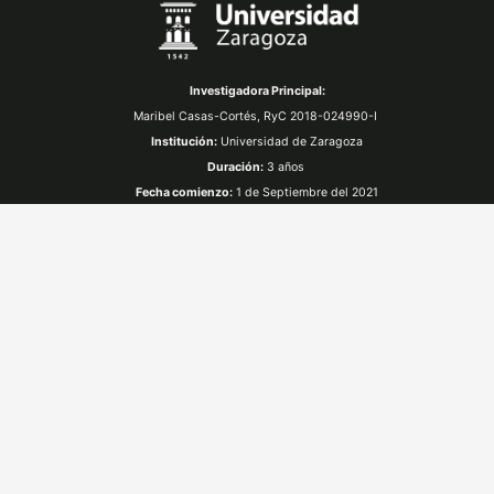
Investigadora Principal:
Maribel Casas-Cortés,
RyC 2018-024990-I
Institución:
Universidad de Zaragoza
Duración:
3 años
Fecha comienzo:
1 de Septiembre del 2021
Proyecto de I+D+i con código PID2020-115170RB-100
financiado por MCIN / AEI /10.13039/501100011033/ y dirigido por
investigadora Ramón y Cajal, Grant RYC 2018-024990-I financiada
por MCIN/AEI /10.13039/501100011033/ y el Fondo Social Europeo
"FSE invierte en tu futuro”.
Aviso legal