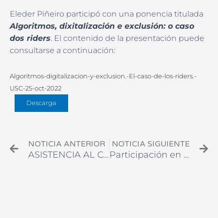
Eleder Piñeiro participó con una ponencia titulada
Algoritmos, dixitalización e exclusión: o caso
dos riders
. El contenido de la presentación puede
consultarse a continuación:
Algoritmos-digitalizacion-y-exclusion.-El-caso-de-los-riders.-
USC-25-oct-2022
Descarga
Ant
Si
NOTICIA ANTERIOR
NOTICIA SIGUIENTE
ASISTENCIA AL CONGRESO INTERNACIONAL DE AISOC (HUESCA).
Participación en encuentro de investigación de la UNAD (Colombia)