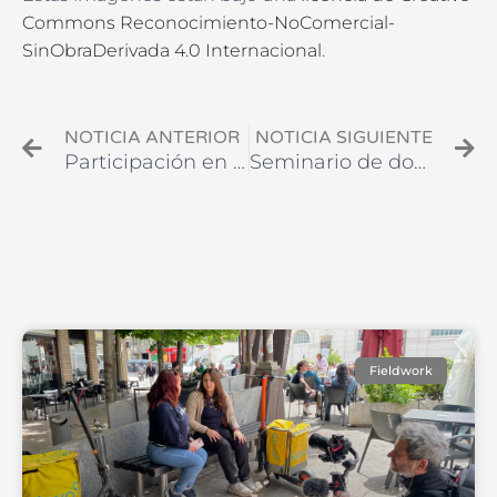
Commons Reconocimiento-NoComercial-
SinObraDerivada 4.0 Internacional
.
Ant
Si
NOTICIA ANTERIOR
NOTICIA SIGUIENTE
Participación en EASA2022: Transformation, Hope and the Commons
Seminario de doctorado – Facultad de Arquitectura y Urbanismo de la Universidad de Chile – 2 JUNIO 2022
Fieldwork